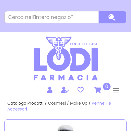
Passa
al
Cerca
contenuto
Cerca P
Prodotto
principale
prodotti
0
inseriti
Catalogo Prodotti /
Cosmesi
/
Make Up
/
Pennelli e
Accessori