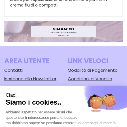
crema fluidi o compatti.
AREA UTENTE
LINK VELOCI
Contatti
Modalità di Pagamento
Iscrizione alla Newsletter
Condizioni di Vendita
Informativa Privacy
Modalità di Spedizione e
Ritiro
Cookie Policy
Farmacia Lodi srl
- Corso Guercino, 67/b 44042 Cento (FE)