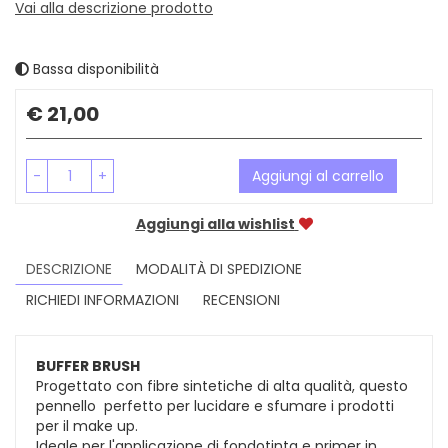
Vai alla descrizione prodotto
Bassa disponibilità
Prezzo
€ 21,00
-
+
Aggiungi al carrello
Aggiungi alla wishlist
DESCRIZIONE
MODALITÀ DI SPEDIZIONE
RICHIEDI INFORMAZIONI
RECENSIONI
BUFFER BRUSH
Progettato con fibre sintetiche di alta qualità, questo
pennello perfetto per lucidare e sfumare i prodotti
per il make up.
Ideale per l'applicazione di fondotinta e primer in