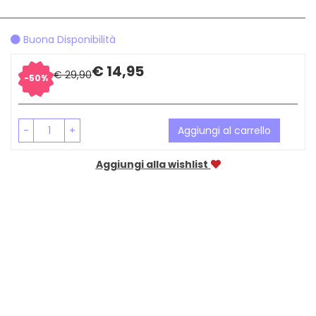
Buona Disponibilità
Sconto
Prezzo
€ 14,95
€ 29,90
50%
del
scontato
-
+
Aggiungi al carrello
Aggiungi alla wishlist