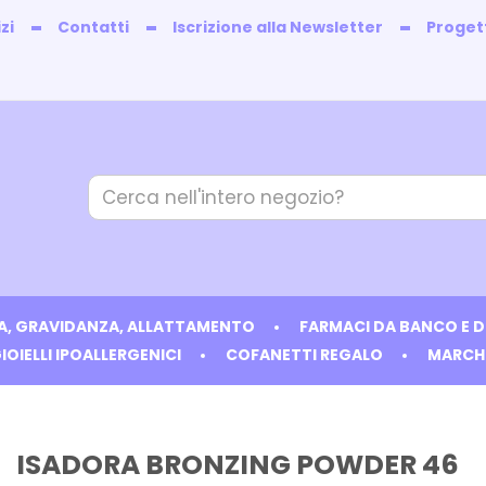
zi
Contatti
Iscrizione alla Newsletter
Progett
Cerca
Prodotto
IA, GRAVIDANZA, ALLATTAMENTO
FARMACI DA BANCO E 
IOIELLI IPOALLERGENICI
COFANETTI REGALO
MARCH
ISADORA BRONZING POWDER 46