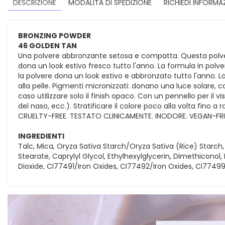
DESCRIZIONE
MODALITÀ DI SPEDIZIONE
RICHIEDI INFORMA
BRONZING POWDER
46 GOLDEN TAN
Una polvere abbronzante setosa e compatta. Questa polve
dona un look estivo fresco tutto l'anno. La formula in polve
la polvere dona un look estivo e abbronzato tutto l'anno. L
alla pelle. Pigmenti micronizzati: donano una luce solare,
caso utilizzare solo il finish opaco. Con un pennello per il v
del naso, ecc.). Stratificare il colore poco alla volta fino 
CRUELTY-FREE. TESTATO CLINICAMENTE. INODORE. VEGAN-FR
INGREDIENTI
Talc, Mica, Oryza Sativa Starch/Oryza Sativa (Rice) Starc
Stearate, Caprylyl Glycol, Ethylhexylglycerin, Dimethiconol
Dioxide, CI77491/Iron Oxides, CI77492/Iron Oxides, CI7749