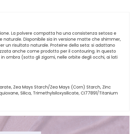
ione. La polvere compatta ha una consistenza setosa e
e e naturale. Disponibile sia in versione matte che shimmer,
 un risultato naturale. Proteine della seta: si adattano
lizzata anche come prodotto per il contouring. In questo
n ombra (sotto gli zigomi, nelle orbite degli occhi, ai lati
earate, Zea Mays Starch/Zea Mays (Corn) Starch, Zinc
ioxane, Silica, Trimethylsiloxysilicate, CI77891/Titanium