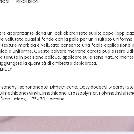
ZIONI
RECENSIONI
re abbronzante dona un look abbronzato subito dopo l'applicaz
re vellutata quasi si fonde con la pelle per un risultato uniform
a texture morbida e vellutata consente una facile applicazione per
 calda e uniforme. Questa polvere marrone dorata può essere uti
iso tenuto in posizione obliqua, applicare sulle zone naturalmente i
a raggiungere la quantità di ombretto desiderata.
IENDLY
h, Isononyl Isononanoate, Dimethicone, Octyldodecyl Stearoyl St
, Dimethicone/Vinyl Dimethicone Crosspolymer, Polymethylsilsesqu
9/Iron Oxides, CI75470 Carmine.