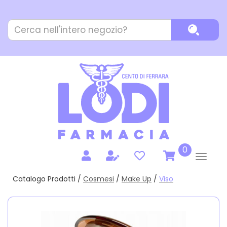
Passa
al
Cerca
contenuto
Cerca P
Prodotto
principale
prodotti
0
inseriti
Catalogo Prodotti /
Cosmesi
/
Make Up
/
Viso