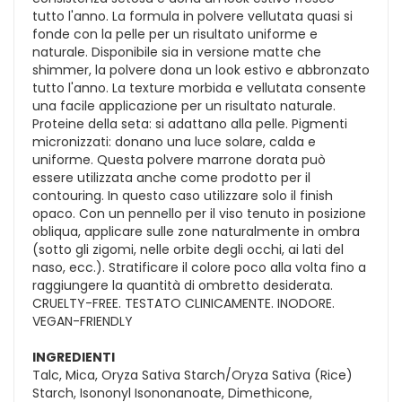
tutto l'anno. La formula in polvere vellutata quasi si
fonde con la pelle per un risultato uniforme e
naturale. Disponibile sia in versione matte che
shimmer, la polvere dona un look estivo e abbronzato
tutto l'anno. La texture morbida e vellutata consente
una facile applicazione per un risultato naturale.
Proteine della seta: si adattano alla pelle. Pigmenti
micronizzati: donano una luce solare, calda e
uniforme. Questa polvere marrone dorata può
essere utilizzata anche come prodotto per il
contouring. In questo caso utilizzare solo il finish
opaco. Con un pennello per il viso tenuto in posizione
obliqua, applicare sulle zone naturalmente in ombra
(sotto gli zigomi, nelle orbite degli occhi, ai lati del
naso, ecc.). Stratificare il colore poco alla volta fino a
raggiungere la quantità di ombretto desiderata.
CRUELTY-FREE. TESTATO CLINICAMENTE. INODORE.
VEGAN-FRIENDLY
INGREDIENTI
Talc, Mica, Oryza Sativa Starch/Oryza Sativa (Rice)
Starch, Isononyl Isononanoate, Dimethicone,