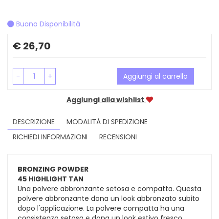
Buona Disponibilità
Prezzo
€ 26,70
-
+
Aggiungi al carrello
Aggiungi alla wishlist
DESCRIZIONE
MODALITÀ DI SPEDIZIONE
RICHIEDI INFORMAZIONI
RECENSIONI
BRONZING POWDER
45 HIGHLIGHT TAN
Una polvere abbronzante setosa e compatta. Questa
polvere abbronzante dona un look abbronzato subito
dopo l'applicazione. La polvere compatta ha una
consistenza setosa e dona un look estivo fresco