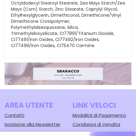
Octyldodecyl Stearoyl Stearate, Zea Mays Starch/Zea
Mays (Corn) Starch, Zinc Stearate, Caprylyl Glycol,
Ethylhexylglycerin, Dimethiconol, Dimethicone/Vinyl
Dimethicone Crosspolymer,
Polymethylsilsesquioxane, Silica,
Trimethylsiloxysilicate, CI77891/Titanium Dioxide,
CI77491/Iron Oxides, CI77492/Iron Oxides,
CI77499/Iron Oxides, CI75470 Carmine.
AREA UTENTE
LINK VELOCI
Contatti
Modalità di Pagamento
Iscrizione alla Newsletter
Condizioni di Vendita
Informativa Privacy
Modalità di Spedizione e