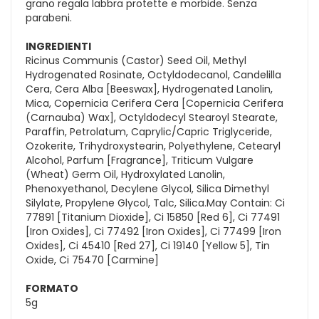
grano regala labbra protette e morbide. Senza
parabeni.
INGREDIENTI
Ricinus Communis (Castor) Seed Oil, Methyl
Hydrogenated Rosinate, Octyldodecanol, Candelilla
Cera, Cera Alba [Beeswax], Hydrogenated Lanolin,
Mica, Copernicia Cerifera Cera [Copernicia Cerifera
(Carnauba) Wax], Octyldodecyl Stearoyl Stearate,
Paraffin, Petrolatum, Caprylic/Capric Triglyceride,
Ozokerite, Trihydroxystearin, Polyethylene, Cetearyl
Alcohol, Parfum [Fragrance], Triticum Vulgare
(Wheat) Germ Oil, Hydroxylated Lanolin,
Phenoxyethanol, Decylene Glycol, Silica Dimethyl
Silylate, Propylene Glycol, Talc, Silica.May Contain: Ci
77891 [Titanium Dioxide], Ci 15850 [Red 6], Ci 77491
[Iron Oxides], Ci 77492 [Iron Oxides], Ci 77499 [Iron
Oxides], Ci 45410 [Red 27], Ci 19140 [Yellow 5], Tin
Oxide, Ci 75470 [Carmine]
FORMATO
5g