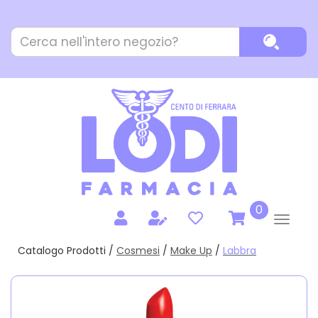
Passa
al
Cerca
contenuto
Cerca P
Prodotto
principale
prodotti
0
inseriti
Catalogo Prodotti /
Cosmesi
/
Make Up
/
Labbra