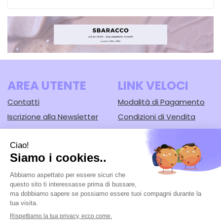
AREA UTENTE
LINK VELOCI
Contatti
Modalità di Pagamento
Iscrizione alla Newsletter
Condizioni di Vendita
Informativa Privacy
Modalità di Spedizione e
Ritiro
Cookie Policy
Farmacia Lodi srl
- Corso Guercino, 67/b 44042 Cento (FE)
Tel.: 051902221
|
| P.Iva: 02148430388 | Numero R.E.A.: FE-125616