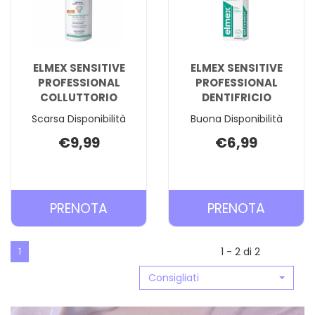
ELMEX SENSITIVE
ELMEX SENSITIVE
PROFESSIONAL
PROFESSIONAL
COLLUTTORIO
DENTIFRICIO
Scarsa Disponibilità
Buona Disponibilità
€9,99
€6,99
PRENOTA ELMEX
PRENOT
PRENOTA
PRENOTA
SENSITIVE
SENSITI
PROFESSIONAL
PROFES
1 - 2 di 2
1
COLLUTTORIO AL
DENTIFR
Consigliati
CARRELLO
CARREL