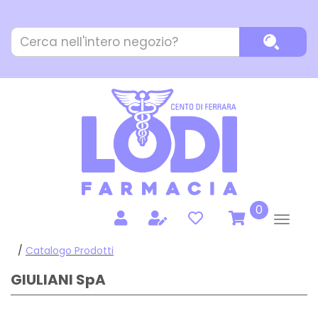
Passa
al
Cerca
contenuto
Cerca P
Prodotto
principale
prodotti
0
inseriti
/
Catalogo Prodotti
GIULIANI SpA