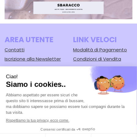
AREA UTENTE
LINK VELOCI
Contatti
Modalità di Pagamento
Iscrizione alla Newsletter
Condizioni di Vendita
Informativa Privacy
Modalità di Spedizione e
Ritiro
Cookie Policy
Farmacia Lodi srl
- Corso Guercino, 67/b 44042 Cento (FE)
Tel.: 051902221
|
| P.Iva: 02148430388 | Numero R.E.A.: FE-125616
Powered by
Prenofa