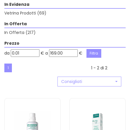
In Evidenza
Vetrina Prodotti
(69)
In Offerta
In Offerta
(217)
Prezzo
filtra
filtra
da
€
a
€
da
a
1 - 2 di 2
1
Consigliati