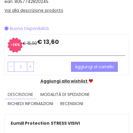
ean: 8057742820245
Vai alla descrizione prodotto
Buona Disponibilità
Sconto
Prezzo
€ 13,60
€ 15,90
14%
del
scontato
-
+
Aggiungi al carrello
Aggiungi alla wishlist
DESCRIZIONE
MODALITÀ DI SPEDIZIONE
RICHIEDI INFORMAZIONI
RECENSIONI
Eumill Protection
STRESS VISIVI