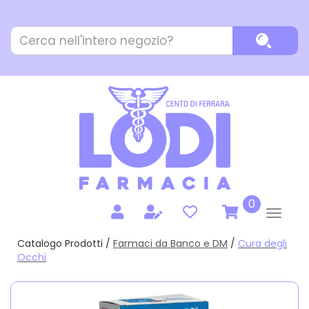
Passa
al
Cerca
contenuto
Cerca P
Prodotto
principale
prodotti
0
inseriti
Catalogo Prodotti /
Farmaci da Banco e DM
/
Cura degli
Occhi