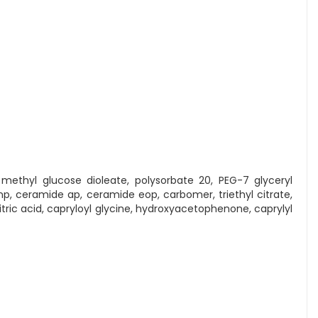
methyl glucose dioleate, polysorbate 20, PEG-7 glyceryl
np, ceramide ap, ceramide eop, carbomer, triethyl citrate,
tric acid, capryloyl glycine, hydroxyacetophenone, caprylyl