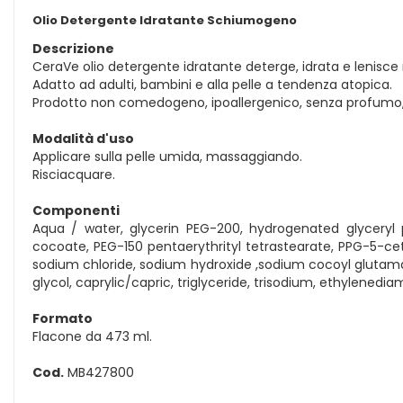
Olio Detergente Idratante Schiumogeno
Descrizione
CeraVe olio detergente idratante deterge, idrata e lenisce ne
Adatto ad adulti, bambini e alla pelle a tendenza atopica.
Prodotto non comedogeno, ipoallergenico, senza profumo,
Modalità d'uso
Applicare sulla pelle umida, massaggiando.
Risciacquare.
Componenti
Aqua / water, glycerin PEG-200, hydrogenated glyceryl 
cocoate, PEG-150 pentaerythrityl tetrastearate, PPG-5-cet
sodium chloride, sodium hydroxide ,sodium cocoyl glutamate
glycol, caprylic/capric, triglyceride, trisodium, ethylened
Formato
Flacone da 473 ml.
Cod.
MB427800