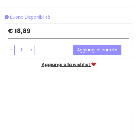
Buona Disponibilità
Prezzo
€ 18,89
-
+
Aggiungi al carrello
Aggiungi alla wishlist