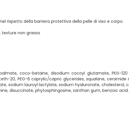
l rispetto della barriera protettiva della pelle di viso e corpo.
 texture non grassa.
palmate, coco-betaine, disodium cocoyl glutamate, PEG-120 
eth-20, PEG-6 caprylic/capric glycerides, squalane, ceramide 
, sodium lauroyl lactylate, sodium hyaluronate, cholesterol, ci
iamine, disuccinate, phytosphingosine, xanthan gum, benzoic acid.