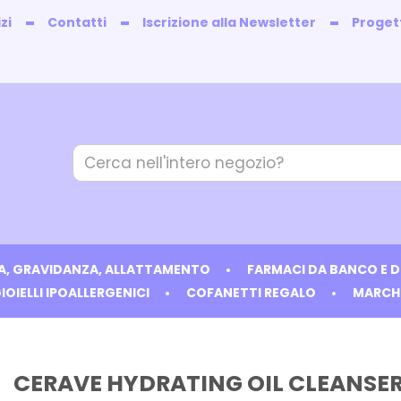
zi
Contatti
Iscrizione alla Newsletter
Progett
Cerca
Prodotto
IA, GRAVIDANZA, ALLATTAMENTO
FARMACI DA BANCO E 
IOIELLI IPOALLERGENICI
COFANETTI REGALO
MARCH
CERAVE HYDRATING OIL CLEANSE