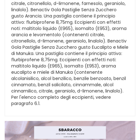
citrale, citronellolo, d-limonene, farnesolo, geraniolo,
linalolo). Benactiv Gola Pastiglie Senza Zucchero
gusto Arancia. Una pastiglia contiene il principio
attivo: flurbiprofene 8,75mg. Eccipienti con effetti
noti: maltitolo liquido (E965), isomalto (E953), aroma
arancia e levomentolo (contenenti citrale,
citronellolo, d-limonene, geraniolo, linalolo). Benactiv
Gola Pastiglie Senza Zucchero gusto Eucalipto e Miele
di Manuka. Una pastiglia contiene il principio attivo:
flurbiprofene 8,75mg. Eccipienti con effetti noti:
maltitolo liquido (E965), isomalto (E953), aroma
eucalipto e miele di Manuka (contenente
alcolanisilico, alcol benzilico, benzile benzoato, benzil
cinnamato, benzil salicilato, cinnammale, alcol
cinnamilico, citrale, geraniolo, d-limonene, linalolo).
Per l'elenco completo degli eccipienti, vedere
paragrafo 6.1.