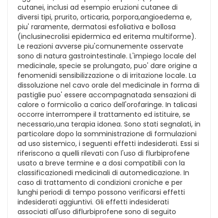
cutanei, inclusi ad esempio eruzioni cutanee di
diversi tipi, prurito, orticaria, porpora,angioedema e,
piu' raramente, dermatosi esfoliativa e bollosa
(inclusinecrolisi epidermica ed eritema multiforme).
Le reazioni avverse piu'comunemente osservate
sono di natura gastrointestinale. L'impiego locale del
medicinale, specie se prolungato, puo' dare origine a
fenomenidi sensibilizzazione o di irritazione locale. La
dissoluzione nel cavo orale del medicinale in forma di
pastiglie puo' essere accompagnatada sensazioni di
calore o formicolio a carico dell'orofaringe. In talicasi
occorre interrompere il trattamento ed istituire, se
necessario,una terapia idonea. Sono stati segnalati, in
particolare dopo la somministrazione di formulazioni
ad uso sistemico, i seguenti effetti indesiderati. Essi si
riferiscono a quelli rilevati con l'uso di flurbiprofene
usato a breve termine e a dosi compatibili con la
classificazionedi medicinali di automedicazione. In
caso di trattamento di condizioni croniche e per
lunghi periodi di tempo possono verificarsi effetti
indesiderati aggiuntivi. Gli effetti indesiderati
associati all'uso diflurbiprofene sono di seguito