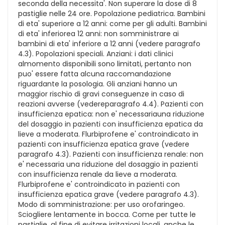
seconda della necessita'. Non superare la dose di 8
pastiglie nelle 24 ore. Popolazione pediatrica. Bambini
di eta' superiore a 12 anni: come per gli adulti. Bambini
di eta' inferiorea 12 anni: non somministrare ai
bambini di eta' inferiore a 12 anni (vedere paragrafo
4.3). Popolazioni speciali. Anziani: i dati clinici
almomento disponibili sono limitati, pertanto non
puo' essere fatta alcuna raccomandazione
riguardante la posologia. Gli anziani hanno un
maggior rischio di gravi conseguenze in caso di
reazioni avverse (vedereparagrafo 4.4). Pazienti con
insufficienza epatica: non e' necessariauna riduzione
del dosaggio in pazienti con insufficienza epatica da
lieve a moderata. Flurbiprofene e' controindicato in
pazienti con insufficienza epatica grave (vedere
paragrafo 4.3). Pazienti con insufficienza renale: non
e' necessaria una riduzione del dosaggio in pazienti
con insufficienza renale da lieve a moderata.
Flurbiprofene e' controindicato in pazienti con
insufficienza epatica grave (vedere paragrafo 4.3).
Modo di somministrazione: per uso orofaringeo.
Sciogliere lentamente in bocca. Come per tutte le
pastiglie, al fine di evitare irritazioni locali, anche le