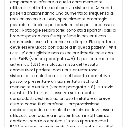
ampiamente inferiore a quella comunemente
utilizzata nei trattamenti per via sistemica.Anziani: i
pazienti anziani hanno una aumentata frequenza di
reazioniavverse ai FANS, specialmente emorragia
gastrointestinale e perforazione, che possono essere
fatali. Patologie respiratorie: sono stati riportati casi di
broncospasmo con flurbiprofene in pazienti con
anamnesidi asma bronchiale o allergie. Flurbiprofene
deve essere usato con cautela in questi pazienti. Altri
FANS: e' consigliabile non associare ilmedicinale con
altri FANS (vedere paragrafo 4.5). Lupus eritematoso
sistemico (LES) e malattia mista del tessuto
connettivo: i pazienti conLupus eritematoso
sistemico e malattia mista del tessuto connettivo
possono presentare un aumentato rischio di
meningite asettica (vedere paragrafo 4.8), tuttavia
questo effetto non si osserva solitamente
conprodotti destinati ad un uso limitato e di breve
durata come flurbiprofene. Compromissione
cardiaca, epatica e renale: il medicinale deve essere
utilizzato con cautela in pazienti con insufficienza
cardiaca, renale o epatica. E' stato riportato che i
FANS possono causare varie forme di nefrotossicita',