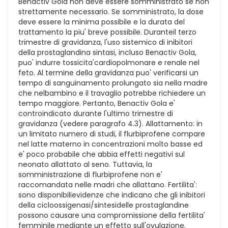
Benactiv Gola non deve essere somministrato se non
strettamente necessario. Se somministrato, la dose
deve essere la minima possibile e la durata del
trattamento la piu' breve possibile. Duranteil terzo
trimestre di gravidanza, l'uso sistemico di inibitori
della prostaglandina sintasi, incluso Benactiv Gola,
puo' indurre tossicita'cardiopolmonare e renale nel
feto. Al termine della gravidanza puo' verificarsi un
tempo di sanguinamento prolungato sia nella madre
che nelbambino e il travaglio potrebbe richiedere un
tempo maggiore. Pertanto, Benactiv Gola e'
controindicato durante l'ultimo trimestre di
gravidanza (vedere paragrafo 4.3). Allattamento: in
un limitato numero di studi, il flurbiprofene compare
nel latte materno in concentrazioni molto basse ed
e' poco probabile che abbia effetti negativi sul
neonato allattato al seno. Tuttavia, la
somministrazione di flurbiprofene non e'
raccomandata nelle madri che allattano. Fertilita':
sono disponibilievidenze che indicano che gli inibitori
della cicloossigenasi/sintesidelle prostaglandine
possono causare una compromissione della fertilita'
femminile mediante un effetto sull'ovulazione.