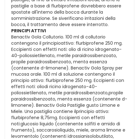
pastiglie a base di flurbiprofene dovrebbero essere
spostate all'interno della bocca durante la
somministrazione. Se siverificano irritazioni della
bocca, il trattamento deve essere interrotto.
PRINCIPI ATTIVI
Benactiv Gola Collutorio. 100 ml di collutorio
contengono il principioattivo: flurbiprofene 250 mg.
Eccipienti con effetti noti: olio di ricino idrogenato-
40-poliossietilenato, metile paraidrossibenzoato,
propile paraidrossibenzoato, menta essenza
(contenente d-limonene). Benactiv Gola Spray per
mucosa orale. 100 ml di soluzione contengono il
principio attivo: flurbiprofene 250 mg. Eccipienti con
effetti noti: oliodi ricino idrogenato-40-
poliossietilenato, metile paraidrossibenzoato,propile
paraidrossibenzoato, menta essenza (contenente d-
limonene). Benactiv Gola Pastiglie gusto Limone e
Miele. Una pastiglia contiene ilprincipio attivo:
flurbiprofene 8,75mg. Eccipienti con effetti
noti:glucosio liquido (contenente solfiti e amido di
frumento), saccarosioliquido, miele, aroma limone e
levomentolo (contenenti idrossianisolobutilato,