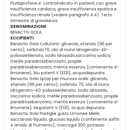
Flurbiprofene e' controindicato in pazienti con grave
insufficienza cardiaca, grave insufficienza epatica e
insufficienza renale (vedere paragrafo 4.4). Terzo
trimestre di gravidanza.
DENOMINAZIONE
BENACTIV GOLA
ECCIPIENTI
Benactiv Gola Collutorio: glicerolo, etanolo (96 per
cento), sorbitolo70, olio di ricino idrogenato-40-
poliossietilenato, sodio idrossido,saccarina sodica,
metile paraidrossibenzoato, propile
paraidrossibenzoato, menta essenza (contenente d-
limonene), blu patent V (E131), acquadepurata.
Benactiv Gola Spray per mucosa orale: glicerolo,
etanolo (96 per cento), sorbitolo 70, olio di ricino
idrogenato-40-poliossietilenato, sodio idrossido,
saccarina sodica, metile paraidrossibenzoato, propile
paraidrossibenzoato, menta essenza (contenente d-
limonene), blupatent V (E131), acqua depurata.
Benactiv Gola Pastiglie gusto Limonee Miele:
saccarosio liquido, glucosio liquido (contenente solfiti
e amido di frumento), macrogol 300, potassio