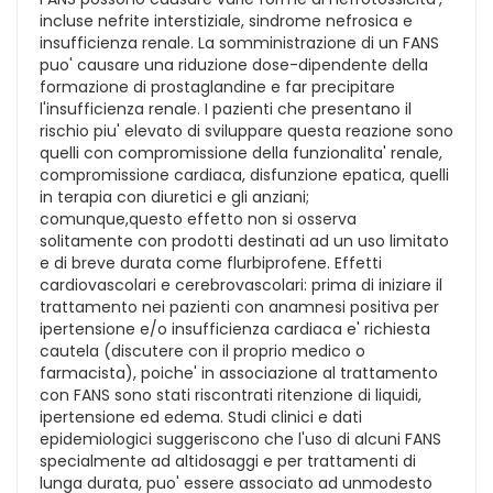
incluse nefrite interstiziale, sindrome nefrosica e
insufficienza renale. La somministrazione di un FANS
puo' causare una riduzione dose-dipendente della
formazione di prostaglandine e far precipitare
l'insufficienza renale. I pazienti che presentano il
rischio piu' elevato di sviluppare questa reazione sono
quelli con compromissione della funzionalita' renale,
compromissione cardiaca, disfunzione epatica, quelli
in terapia con diuretici e gli anziani;
comunque,questo effetto non si osserva
solitamente con prodotti destinati ad un uso limitato
e di breve durata come flurbiprofene. Effetti
cardiovascolari e cerebrovascolari: prima di iniziare il
trattamento nei pazienti con anamnesi positiva per
ipertensione e/o insufficienza cardiaca e' richiesta
cautela (discutere con il proprio medico o
farmacista), poiche' in associazione al trattamento
con FANS sono stati riscontrati ritenzione di liquidi,
ipertensione ed edema. Studi clinici e dati
epidemiologici suggeriscono che l'uso di alcuni FANS
specialmente ad altidosaggi e per trattamenti di
lunga durata, puo' essere associato ad unmodesto