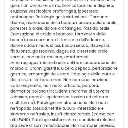
gola; non comune: asma, broncospasmo e dispnea,
eruzione vescicolare orofaringea, ipoestesia
orofaringea. Patologie gastrointestinali. Comune:
diarrea, ulcerazione della bocca, nausea, dolore orale,
parestesia orale, dolore orofaringeo, fastidio orale
(sensazione di caldo o bruciore, formicolio della
bocca); non comune: distensione dell'addome,
dolore addominale, stipsi, bocca secca, dispepsia,
flatulenza, glossodinia, disgeusia, disestesia orale,
vomito; non nota: melena, ematemesi,
emorragiagastrointestinale, colite, esacerbazione del
morbo di Crohn, gastrite, ulcera peptica, perforazione
gastrica, emorragia da ulcera. Patologie della cute e
del tessuto sottocutaneo. Non comune: eruzione
cutanea,prurito; non nota: orticaria, porpora,
dermatite bollosa (includentisindrome di Stevens-
Johnson, necrolisi epidermica tossica ed eritema
multiforme). Patologie renali e urinarie. Non nota:
nefropatia tossica,nefrite tubulo-interstiziale e
sindrome nefrosica, insufficienza renale (come con
altri FANS). Patologie sistemiche e condizioni relative
alla sede di somministrazione. Non comune: piressia,