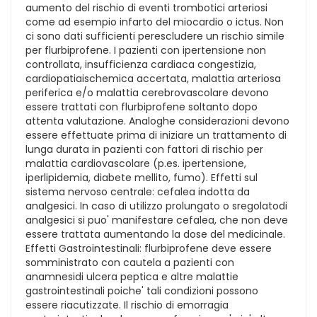
aumento del rischio di eventi trombotici arteriosi
come ad esempio infarto del miocardio o ictus. Non
ci sono dati sufficienti perescludere un rischio simile
per flurbiprofene. I pazienti con ipertensione non
controllata, insufficienza cardiaca congestizia,
cardiopatiaischemica accertata, malattia arteriosa
periferica e/o malattia cerebrovascolare devono
essere trattati con flurbiprofene soltanto dopo
attenta valutazione. Analoghe considerazioni devono
essere effettuate prima di iniziare un trattamento di
lunga durata in pazienti con fattori di rischio per
malattia cardiovascolare (p.es. ipertensione,
iperlipidemia, diabete mellito, fumo). Effetti sul
sistema nervoso centrale: cefalea indotta da
analgesici. In caso di utilizzo prolungato o sregolatodi
analgesici si puo' manifestare cefalea, che non deve
essere trattata aumentando la dose del medicinale.
Effetti Gastrointestinali: flurbiprofene deve essere
somministrato con cautela a pazienti con
anamnesidi ulcera peptica e altre malattie
gastrointestinali poiche' tali condizioni possono
essere riacutizzate. Il rischio di emorragia