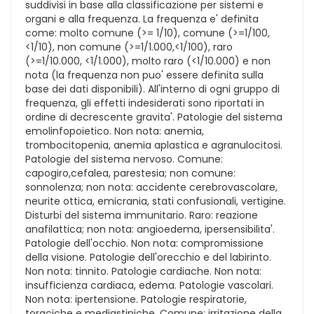
suddivisi in base alla classificazione per sistemi e
organi e alla frequenza. La frequenza e' definita
come: molto comune (>= 1/10), comune (>=1/100,
<1/10), non comune (>=1/1.000,<1/100), raro
(>=1/10.000, <1/1.000), molto raro (<1/10.000) e non
nota (la frequenza non puo' essere definita sulla
base dei dati disponibili). All'interno di ogni gruppo di
frequenza, gli effetti indesiderati sono riportati in
ordine di decrescente gravita'. Patologie del sistema
emolinfopoietico. Non nota: anemia,
trombocitopenia, anemia aplastica e agranulocitosi.
Patologie del sistema nervoso. Comune:
capogiro,cefalea, parestesia; non comune:
sonnolenza; non nota: accidente cerebrovascolare,
neurite ottica, emicrania, stati confusionali, vertigine.
Disturbi del sistema immunitario. Raro: reazione
anafilattica; non nota: angioedema, ipersensibilita'.
Patologie dell'occhio. Non nota: compromissione
della visione. Patologie dell'orecchio e del labirinto.
Non nota: tinnito. Patologie cardiache. Non nota:
insufficienza cardiaca, edema. Patologie vascolari.
Non nota: ipertensione. Patologie respiratorie,
toraciche e mediastiniche. Comune: irritazione della