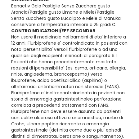
Benactiv Gola Pastiglie Senza Zucchero gusto
Arancia/Pastiglie gusto Limone e Miele/Pastiglie
Senza Zucchero gusto Eucalipto e Miele di Manuka:
conservare a temperatura inferiore a 25 gradi C.
CONTROINDICAZIONI/EFF.SECONDAR
Non usare il medicinale nei bambini di eta' inferiore a
12 anni. Flurbiprofene e' controindicato in pazienti con
nota ipersensibilita' versoil flurbiprofene o ad uno
qualsiasi degli eccipienti elencati al paragrafo 6.1.
Pazienti che hanno precedentemente mostrato
reazioni di ipersensibilita' (es. asma, orticaria, allergia,
rinite, angioedema, broncospasmo) verso
ibuprofene, acido acetilsalicilico (aspirina) o
altrifarmaci antinfiammatori non steroidei (FANS).
Flurbiprofene e' inoltrecontroindicato in pazienti con
storia di emorragia gastrointestinaleo perforazione
correlata a precedenti trattamenti con FANS.
Flurbiprofene non deve essere assunto da pazienti
con colite ulcerosa attiva o anamnestica, morbo di
Crohn, ulcera peptica ricorrente o emorragia
gastrointestinale (definita come due o piu' episodi
distinti di dimostrataulcerazione o sanguinamento).