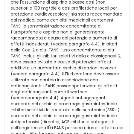
che l'assunzione di aspirina a basse dosi (non
superiori a 100 mg/die o dosi profilattiche locali per
protezione cardiovascolare) sia stata raccomandata
dal medico; come con altri medicinali contenenti
FANS, la somministrazione concomitante di
flurbiprofene e aspirina non e' generalmente
raccomandata a causa del potenziale aumento di
effetti indesiderati (vedere paragrafo 4.4). Inibitori
della Cox-2 e altri FANS: l'uso concomitante di altri
FANS, inclusi gli inibitori selettivi della ciclossigenasi-2,
deve essere evitata a causa di potenziali effetti
additivi e un aumentato rischio di reazioni avverse
(vedere paragrafo 4.4). Il Flurbiprofene deve essere
utilizzato con cautela in associazione con
anticoagulanti: i FANS possonopotenziare gli effetti
degli anticoagulanti come il warfarin
(vedereparagrafo 4.4). Agenti antiaggreganti:
aumento del rischio di emorragia gastrointestinale.
Inibitori selettivi del reuptake della serotonina(SSRIs):
aumento del rischio di emorragia gastrointestinale.
Antipertensivi (diuretici, ACE inibitori e antagonisti
dell'angiotensina II):i FANS possono ridurre l'effetto dei
diuretici. Altri farmaci antiipertensivi possono