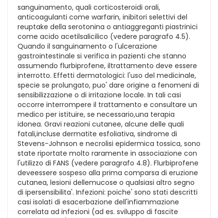
sanguinamento, quali corticosteroidi orali,
anticoagulanti come warfarin, inibitori selettivi del
reuptake della serotonina o antiaggreganti piastrinici
come acido acetilsalicilico (vedere paragrafo 4.5).
Quando il sanguinamento o l'ulcerazione
gastrointestinale si verifica in pazienti che stanno
assumendo flurbiprofene, iltrattamento deve essere
interrotto. Effetti dermatologici: l'uso del medicinale,
specie se prolungato, puo' dare origine a fenomeni di
sensibilizzazione o di irritazione locale. In tali casi
occorre interrompere il trattamento e consultare un
medico per istituire, se necessario,una terapia
idonea. Gravi reazioni cutanee, alcune delle quali
fatali,incluse dermatite esfoliativa, sindrome di
Stevens-Johnson e necrolisi epidermica tossica, sono
state riportate molto raramente in associazione con
l'utilizzo di FANS (vedere paragrafo 4.8). Flurbiprofene
deveessere sospeso alla prima comparsa di eruzione
cutanea, lesioni dellemucose o qualsiasi altro segno
di ipersensibilita'. Infezioni: poiche' sono stati descritti
casi isolati di esacerbazione dell'infiammazione
correlata ad infezioni (ad es. sviluppo di fascite