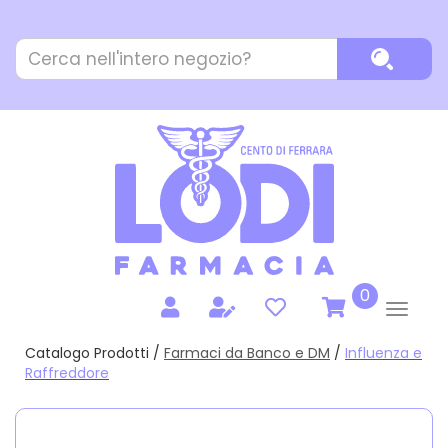
Passa
al
Cerca
contenuto
Cerca P
Prodotto
principale
prodotti
0
inseriti
Catalogo Prodotti /
Farmaci da Banco e DM
/
Influenza e
Raffreddore