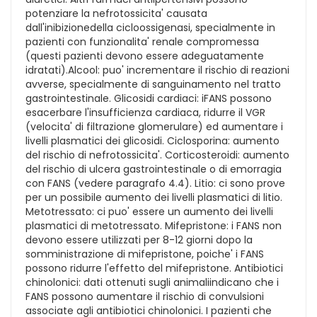
potenziare la nefrotossicita' causata
dall'inibizionedella cicloossigenasi, specialmente in
pazienti con funzionalita' renale compromessa
(questi pazienti devono essere adeguatamente
idratati).Alcool: puo' incrementare il rischio di reazioni
avverse, specialmente di sanguinamento nel tratto
gastrointestinale. Glicosidi cardiaci: iFANS possono
esacerbare l'insufficienza cardiaca, ridurre il VGR
(velocita' di filtrazione glomerulare) ed aumentare i
livelli plasmatici dei glicosidi. Ciclosporina: aumento
del rischio di nefrotossicita'. Corticosteroidi: aumento
del rischio di ulcera gastrointestinale o di emorragia
con FANS (vedere paragrafo 4.4). Litio: ci sono prove
per un possibile aumento dei livelli plasmatici di litio.
Metotressato: ci puo' essere un aumento dei livelli
plasmatici di metotressato. Mifepristone: i FANS non
devono essere utilizzati per 8-12 giorni dopo la
somministrazione di mifepristone, poiche' i FANS
possono ridurre l'effetto del mifepristone. Antibiotici
chinolonici: dati ottenuti sugli animaliindicano che i
FANS possono aumentare il rischio di convulsioni
associate agli antibiotici chinolonici. I pazienti che