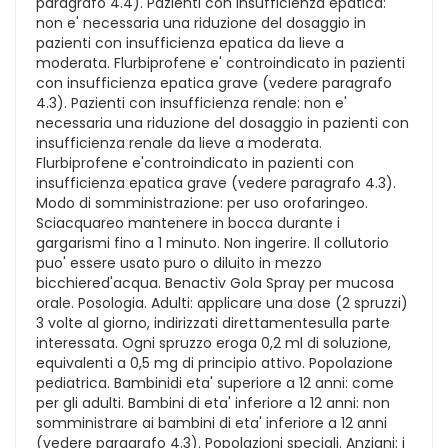
paragrafo 4.4). Pazienti con insufficienza epatica:
non e' necessaria una riduzione del dosaggio in
pazienti con insufficienza epatica da lieve a
moderata. Flurbiprofene e' controindicato in pazienti
con insufficienza epatica grave (vedere paragrafo
4.3). Pazienti con insufficienza renale: non e'
necessaria una riduzione del dosaggio in pazienti con
insufficienza renale da lieve a moderata.
Flurbiprofene e'controindicato in pazienti con
insufficienza epatica grave (vedere paragrafo 4.3).
Modo di somministrazione: per uso orofaringeo.
Sciacquareo mantenere in bocca durante i
gargarismi fino a 1 minuto. Non ingerire. Il collutorio
puo' essere usato puro o diluito in mezzo
bicchiered'acqua. Benactiv Gola Spray per mucosa
orale. Posologia. Adulti: applicare una dose (2 spruzzi)
3 volte al giorno, indirizzati direttamentesulla parte
interessata. Ogni spruzzo eroga 0,2 ml di soluzione,
equivalenti a 0,5 mg di principio attivo. Popolazione
pediatrica. Bambinidi eta' superiore a 12 anni: come
per gli adulti. Bambini di eta' inferiore a 12 anni: non
somministrare ai bambini di eta' inferiore a 12 anni
(vedere paragrafo 4.3). Popolazioni speciali. Anziani: i