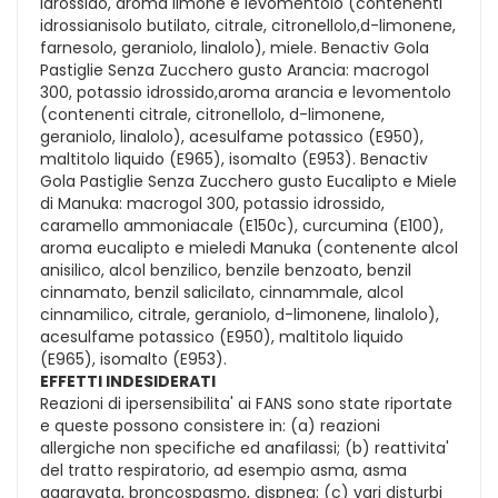
idrossido, aroma limone e levomentolo (contenenti
idrossianisolo butilato, citrale, citronellolo,d-limonene,
farnesolo, geraniolo, linalolo), miele. Benactiv Gola
Pastiglie Senza Zucchero gusto Arancia: macrogol
300, potassio idrossido,aroma arancia e levomentolo
(contenenti citrale, citronellolo, d-limonene,
geraniolo, linalolo), acesulfame potassico (E950),
maltitolo liquido (E965), isomalto (E953). Benactiv
Gola Pastiglie Senza Zucchero gusto Eucalipto e Miele
di Manuka: macrogol 300, potassio idrossido,
caramello ammoniacale (E150c), curcumina (E100),
aroma eucalipto e mieledi Manuka (contenente alcol
anisilico, alcol benzilico, benzile benzoato, benzil
cinnamato, benzil salicilato, cinnammale, alcol
cinnamilico, citrale, geraniolo, d-limonene, linalolo),
acesulfame potassico (E950), maltitolo liquido
(E965), isomalto (E953).
EFFETTI INDESIDERATI
Reazioni di ipersensibilita' ai FANS sono state riportate
e queste possono consistere in: (a) reazioni
allergiche non specifiche ed anafilassi; (b) reattivita'
del tratto respiratorio, ad esempio asma, asma
aggravata, broncospasmo, dispnea; (c) vari disturbi