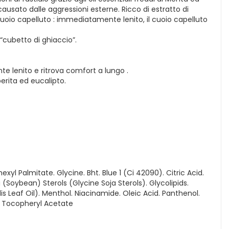
causato dalle aggressioni esterne. Ricco di estratto di
el cuoio capelluto : immediatamente lenito, il cuoio capelluto
“cubetto di ghiaccio”.
nte lenito e ritrova comfort a lungo .
perita ed eucalipto.
l Palmitate. Glycine. Bht. Blue 1 (Ci 42090). Citric Acid.
 (Soybean) Sterols (Glycine Soja Sterols). Glycolipids.
is Leaf Oil). Menthol. Niacinamide. Oleic Acid. Panthenol.
. Tocopheryl Acetate