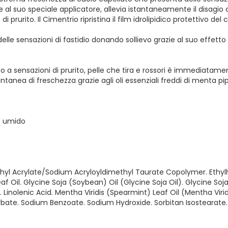
 al suo speciale applicatore, allevia istantaneamente il disagio 
i prurito. Il Cimentrio ripristina il film idrolipidico protettivo d
e sensazioni di fastidio donando sollievo grazie al suo effetto 
to a sensazioni di prurito, pelle che tira e rossori è immediatame
ntanea di freschezza grazie agli oli essenziali freddi di menta pi
 o umido
yl Acrylate/Sodium Acryloyldimethyl Taurate Copolymer. Ethylhexy
f Oil. Glycine Soja (Soybean) Oil (Glycine Soja Oil). Glycine Soja
Linolenic Acid. Mentha Viridis (Spearmint) Leaf Oil (Mentha Virid
rbate. Sodium Benzoate. Sodium Hydroxide. Sorbitan Isostearate