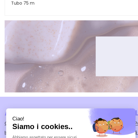
Tubo 75 m
AREA UTENTE
LINK VE
Contatti
Modalità di
Iscrizione alla Newsletter
Condizioni d