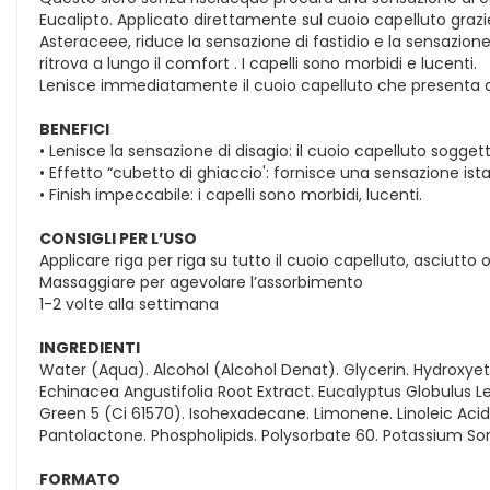
Eucalipto. Applicato direttamente sul cuoio capelluto grazie
Asteraceee, riduce la sensazione di fastidio e la sensazione d
ritrova a lungo il comfort . I capelli sono morbidi e lucenti.
Lenisce immediatamente il cuoio capelluto che presenta dell
BENEFICI
• Lenisce la sensazione di disagio: il cuoio capelluto sogget
• Effetto “cubetto di ghiaccio': fornisce una sensazione ista
• Finish impeccabile: i capelli sono morbidi, lucenti.
CONSIGLI PER L’USO
Applicare riga per riga su tutto il cuoio capelluto, asciutto
Massaggiare per agevolare l’assorbimento
1-2 volte alla settimana
INGREDIENTI
Water (Aqua). Alcohol (Alcohol Denat). Glycerin. Hydroxyeth
Echinacea Angustifolia Root Extract. Eucalyptus Globulus Lea
Green 5 (Ci 61570). Isohexadecane. Limonene. Linoleic Acid. 
Pantolactone. Phospholipids. Polysorbate 60. Potassium So
FORMATO