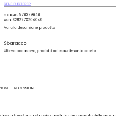
RENE FURTERER
minsan: 979279849
ean: 3282770204049
Vai alla descrizione prodotto
Sbaracco
Ultima occasione, prodotti ad esaurtimento scorte
ZIONI
RECENSIONI
rema freschezza al cuoio capelluto che presenta delle sensazioni 