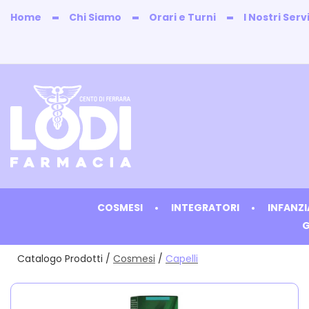
Passa
Home
Chi Siamo
Orari e Turni
I Nostri Servi
al
contenuto
principale
Farmacia
Lodi
COSMESI
INTEGRATORI
INFANZ
G
Catalogo Prodotti /
Cosmesi
/
Capelli