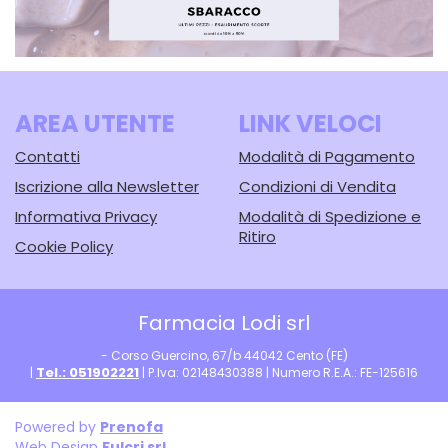
AREA UTENTE
LINK VELOCI
Contatti
Modalità di Pagamento
Iscrizione alla Newsletter
Condizioni di Vendita
Informativa Privacy
Modalità di Spedizione e
Ritiro
Cookie Policy
Farmacia Lodi srl
- Corso Guercino, 67/b 44042 Cento (FE)
Tel.: 051902221
|
| P.Iva: 02148430388 | Numero R.E.A.: FE-125616
Powered by
Prenofa
Web Design
Fulcri srl