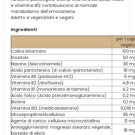
e vitamina B12 contribuiscono al normale
metabolismo dell'omocisteina.
Adatto a vegetariani e vegani.
Ingredienti
per 1 cap
vegeta
Colina bitartrata
100 m
Inositolo
50 m
Niacina (Niacotinamide)
36 m
Acido pantotenico (d-calcio-pantotenato)
18 m
Vitamina B6 (piridossina-HCl)
6 m
Vitamina B2 (riboflavina)
4,8 m
Vitamina B1 (mononitrato di tiamina)
4,2 m
Acido folico (Acido pteroilmonoglutammico)
0,2 m
Biotina
0,1 m
Vitamina B12 (metilcobalamina)
0,018 
Idrossipropilmetilcellulosa
95 m
Agente di carica: cellulosa microcristallina
31 m
Antiagglomeranti: magnesio stearato vegetale,
18 m
biossido di silicio