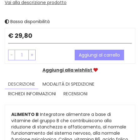
Vai alla descrizione prodotto
Bassa disponibilità
Prezzo
€ 29,80
-
+
Aggiungi al carrello
Aggiungi alla wishlist
DESCRIZIONE
MODALITÀ DI SPEDIZIONE
RICHIEDI INFORMAZIONI
RECENSIONI
ALIMENTO B
Integratore alimentare a base di
vitamine del gruppo B che contribuiscono alla
riduzione di stanchezza e affaticamento, al normale
funzionamento del sistema nervoso, alla normale
funzione psicologica. Colina, vitamina B6, acido folico