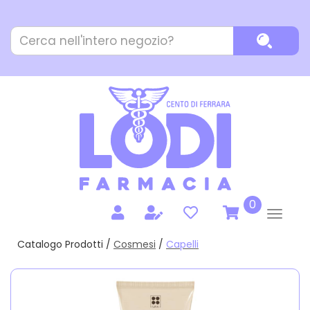
Passa
al
Cerca
contenuto
Cerca P
Prodotto
principale
prodotti
0
inseriti
Catalogo Prodotti /
Cosmesi
/
Capelli