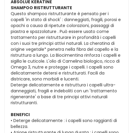
ABSOLUE KÉRATINE
SHAMPOO RISTRUTTURANTE
Questo shampoo ristrutturante è pensato per i
capelli 'in stato di shock' : danneggiati, fragili, porosi e
opachi a causa di ripetute colorazioni, passaggi di
piastra e spazzolature . Può essere usato come
trattamento per ristrutturare in profondità i capelli
con i suoi tre principi attivi naturali. La cheratina di
origine vegetale* penetra nella fibra del capello e la
ristruttura a lungo. La Biocimentina rinforza i capelli e
sigilla le cuticole. L'olio di Camelina biologico, ricco di
Omega 3, nutre e protegge i capelli. I capelli sono
delicatamente detersi e ristrutturati. Facili da
districare, sono morbidi e lucenti.
Deterge delicatamente e ristruttura i capelli ultra-
danneggiati, fragili e indeboliti con un 'trattamento
rigenerante' a base di tre principi attivi naturali
ristrutturanti.
BENEFICI
• Deterge delicatamente : i capelli sono raggianti di
bellezza.
• Azione ristrutturante di lunga durata : i capelli sono