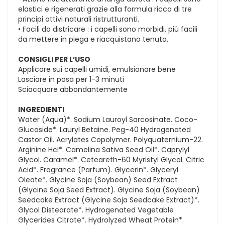
elastici e rigenerati grazie alla formula ricca di tre
principi attivi naturali ristrutturanti.
• Facili da districare : i capelli sono morbidi, più facili
da mettere in piega e riacquistano tenuta.
CONSIGLI PER L’USO
Applicare sui capelli umidi, emulsionare bene
Lasciare in posa per 1-3 minuti
Sciacquare abbondantemente
INGREDIENTI
Water (Aqua)*. Sodium Lauroyl Sarcosinate. Coco-
Glucoside*. Lauryl Betaine. Peg-40 Hydrogenated
Castor Oil. Acrylates Copolymer. Polyquaternium-22.
Arginine Hcl*. Camelina Sativa Seed Oil*. Caprylyl
Glycol. Caramel*. Ceteareth-60 Myristyl Glycol. Citric
Acid*. Fragrance (Parfum). Glycerin*. Glyceryl
Oleate*. Glycine Soja (Soybean) Seed Extract
(Glycine Soja Seed Extract). Glycine Soja (Soybean)
Seedcake Extract (Glycine Soja Seedcake Extract)*.
Glycol Distearate*. Hydrogenated Vegetable
Glycerides Citrate*. Hydrolyzed Wheat Protein*.