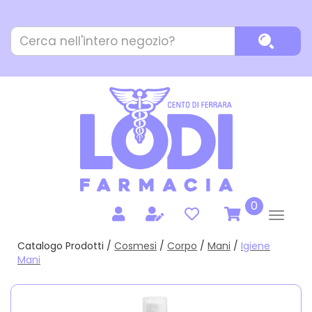
Passa
al
Cerca
contenuto
Cerca P
Prodotto
principale
prodotti
0
inseriti
Catalogo Prodotti /
Cosmesi
/
Corpo
/
Mani
/
Igiene
Mani