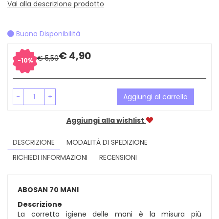
Vai alla descrizione prodotto
Buona Disponibilità
Sconto
Prezzo
€ 4,90
€ 5,50
10%
del
scontato
-
+
Aggiungi al carrello
Aggiungi alla wishlist
DESCRIZIONE
MODALITÀ DI SPEDIZIONE
RICHIEDI INFORMAZIONI
RECENSIONI
ABOSAN 70 MANI
Descrizione
La corretta igiene delle mani è la misura più